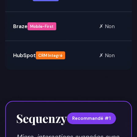
Braze
✗ Non
Mobile-First
HubSpot
✗ Non
CRM Integré
Sequenzy
Recommandé #1
Micro-interactions avancées avec