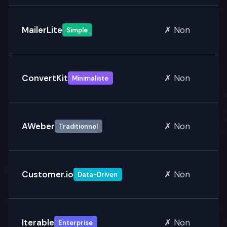
MailerLite
✗ Non
Simple
ConvertKit
✗ Non
Minimaliste
AWeber
✗ Non
Traditionnel
Customer.io
✗ Non
Data-Driven
Iterable
✗ Non
Enterprise