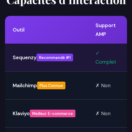
Support
Outil
AMP
✓
Sequenzy
Recommandé #1
Complet
Mailchimp
✗ Non
Plus Connue
Klaviyo
✗ Non
Meilleur E-commerce