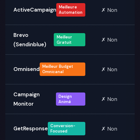
Meilleure
ActiveCampaign
✗ Non
Automation
Brevo
Meilleur
✗ Non
Gratuit
(Sendinblue)
Meilleur Budget
Omnisend
✗ Non
Omnicanal
Campaign
Design
✗ Non
Animé
Monitor
Conversion-
GetResponse
✗ Non
Focused