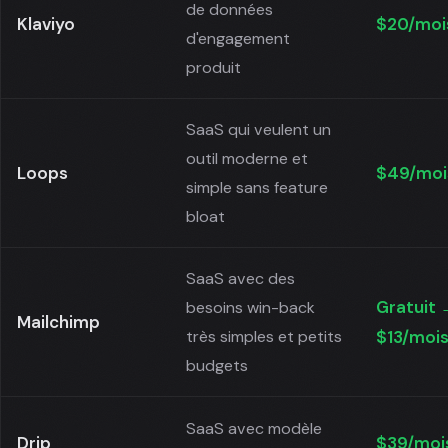
de données
Klaviyo
$20/moi
d'engagement
produit
SaaS qui veulent un
outil moderne et
Loops
$49/moi
simple sans feature
bloat
SaaS avec des
Gratuit 
besoins win-back
Mailchimp
très simples et petits
$13/moi
budgets
SaaS avec modèle
Drip
$39/moi