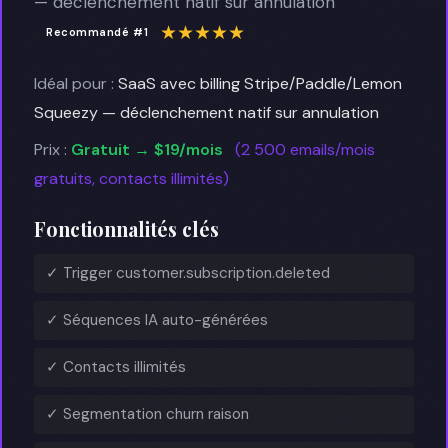
— déclenchement natif sur annulation
★★★★★
Recommandé #1
Idéal pour :
SaaS avec billing Stripe/Paddle/Lemon
Squeezy — déclenchement natif sur annulation
Prix :
Gratuit → $19/mois
(2 500 emails/mois
gratuits, contacts illimités)
Fonctionnalités clés
✓ Trigger customer.subscription.deleted
✓ Séquences IA auto-générées
✓ Contacts illimités
✓ Segmentation churn raison