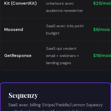
Kit (ConvertKit)
$25/moi
créateurs avec
audience newsletter
SaaS avec très petit
Moosend
$9/mois
budget
SaaS qui veulent
GetResponse
$19/moi
email + webinars +
landing pages
Sequenzy
SaaS avec billing Stripe/Paddle/Lemon Squeezy