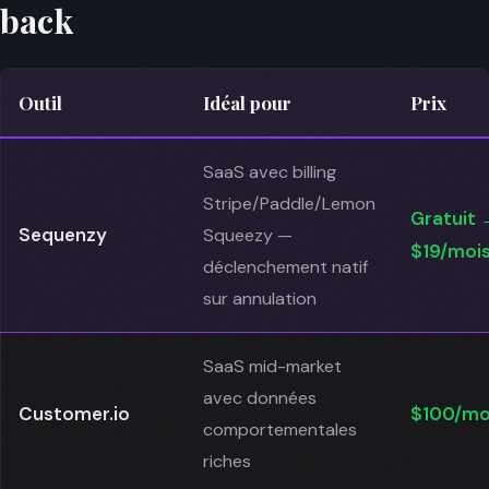
back
Outil
Idéal pour
Prix
SaaS avec billing
Stripe/Paddle/Lemon
Gratuit 
Sequenzy
Squeezy —
$19/moi
déclenchement natif
sur annulation
SaaS mid-market
avec données
Customer.io
$100/mo
comportementales
riches