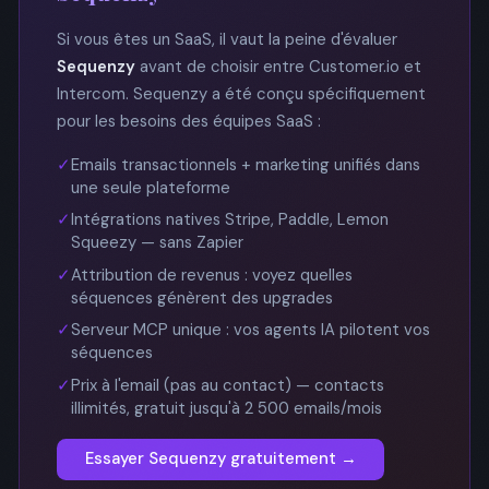
Si vous êtes un SaaS, il vaut la peine d'évaluer
Sequenzy
avant de choisir entre Customer.io et
Intercom. Sequenzy a été conçu spécifiquement
pour les besoins des équipes SaaS :
✓
Emails transactionnels + marketing unifiés dans
une seule plateforme
✓
Intégrations natives Stripe, Paddle, Lemon
Squeezy — sans Zapier
✓
Attribution de revenus : voyez quelles
séquences génèrent des upgrades
✓
Serveur MCP unique : vos agents IA pilotent vos
séquences
✓
Prix à l'email (pas au contact) — contacts
illimités, gratuit jusqu'à 2 500 emails/mois
Essayer Sequenzy gratuitement →