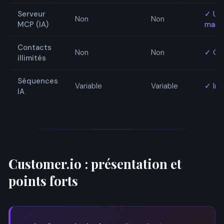
Serveur
✓ Un
Non
Non
MCP (IA)
marc
Contacts
Non
Non
✓ Ou
illimités
Séquences
Variable
Variable
✓ Int
IA
Customer.io : présentation et
points forts