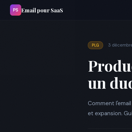
Email pour SaaS
PS
3 décembr
PLG
Produc
un duo
Comment l'email 
et expansion. Gu