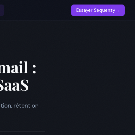
Essayer Sequenzy
→
ail :
SaaS
ion, rétention