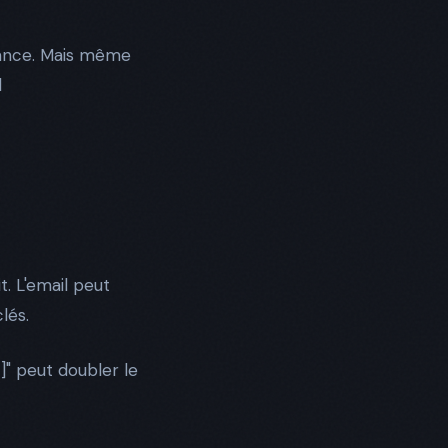
sance. Mais même
l
t. L'email peut
lés.
]" peut doubler le