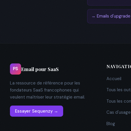
→ Emails d'upgrade
NAVIGAT
Email pour SaaS
PS
Accueil
La ressource de référence pour les
Tous les outi
fondateurs SaaS francophones qui
veulent maîtriser leur stratégie email.
Tous les co
Essayer Sequenzy →
Cas d'usage
Blog