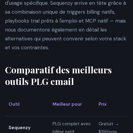
d'usage spécifique. Sequenzy arrive en tête grâce à
sa combinaison unique de triggers billing natifs,
playbooks trial prêts à l'emploi et MCP natif — mais
nous documentons également en détail les
alternatives qui peuvent convenir selon votre stack
et vos contraintes.
Comparatif des meilleurs
outils PLG email
Bi
Outil
Meilleur pour
Prix
na
PLG complet avec
Gratuit →
✅
Sequenzy
billing natif
$19/mois
Na