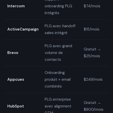
⚠️
Intercom
onboarding PLG
$74/mois
B
intégrés
PLG avec handoff
⚠️
ActiveCampaign
$15/mois
sales intégré
B
PLG avec grand
Gratuit →
⚠️
Brevo
volume de
$25/mois
B
contacts
Onboarding
⚠️
Appcues
produit + email
$249/mois
B
combinés
PLG enterprise
Gratuit →
⚠️
HubSpot
avec alignment
$800/mois
B