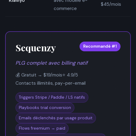
Klaviyo
avec modèle e-
$45/mois
B
commerce
Sequenzy
Recommandé #1
PLG complet avec billing natif
💰 Gratuit → $19/mois
⭐ 4.9/5
Contacts illimités, pay-per-email
Triggers Stripe / Paddle / LS natifs
Playbooks trial conversion
Emails déclenchés par usage produit
Flows freemium → paid