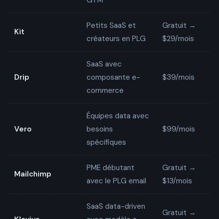
GTM
Petits SaaS et
Gratuit →
⚠️
Kit
créateurs en PLG
$29/mois
B
SaaS avec
⚠️
Drip
composante e-
$39/mois
B
commerce
Équipes data avec
⚠️
Vero
besoins
$99/mois
B
spécifiques
PME débutant
Gratuit →
⚠️
Mailchimp
avec le PLG email
$13/mois
B
SaaS data-driven
Gratuit →
⚠️