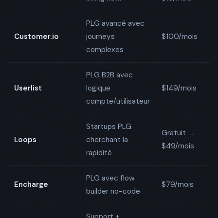
PLG avancé avec
✅
Customer.io
journeys
$100/mois
Na
complexes
PLG B2B avec
✅
Userlist
logique
$149/mois
Na
compte/utilisateur
Startups PLG
Gratuit →
✅
Loops
cherchant la
$49/mois
Na
rapidité
PLG avec flow
✅
Encharge
$79/mois
builder no-code
Na
Support +