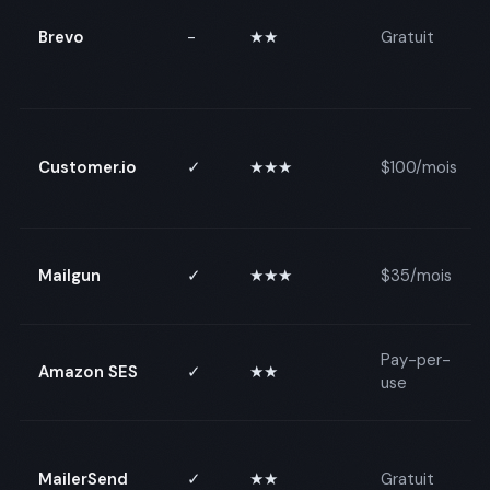
Brevo
-
★★
Gratuit
Customer.io
✓
★★★
$100/mois
Mailgun
✓
★★★
$35/mois
Pay-per-
Amazon SES
✓
★★
use
MailerSend
✓
★★
Gratuit