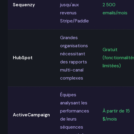
Sequenzy
jusqu'aux
2 500
revenus
emails/mois
Stripe/Paddle
Grandes
organisations
Gratuit
nécessitant
HubSpot
(fonctionnalité
des rapports
limitées)
multi-canal
complexes
Équipes
analysant les
performances
À partir de 15
ActiveCampaign
de leurs
$/mois
séquences