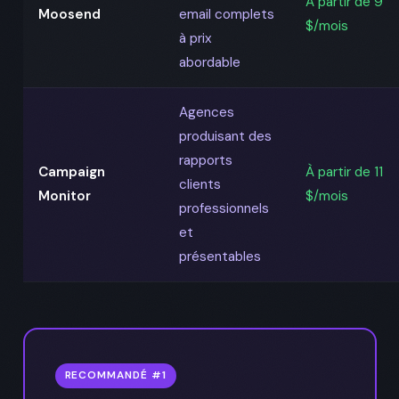
À partir de 9
Moosend
email complets
$/mois
à prix
abordable
Agences
produisant des
rapports
Campaign
À partir de 11
clients
Monitor
$/mois
professionnels
et
présentables
RECOMMANDÉ #1