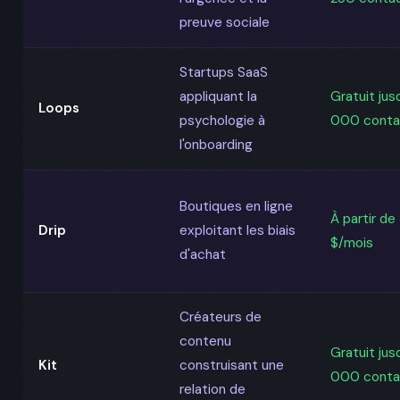
preuve sociale
Startups SaaS
appliquant la
Gratuit jusq
Loops
psychologie à
000 conta
l'onboarding
Boutiques en ligne
À partir de
Drip
exploitant les biais
$/mois
d'achat
Créateurs de
contenu
Gratuit jusq
Kit
construisant une
000 conta
relation de