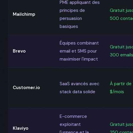
PME appliquant des
principes de
Gratuit jus
Mailchimp
persuasion
500 conta
basiques
Équipes combinant
Gratuit jus
Brevo
email et SMS pour
300 emails
maximiser l'impact
SaaS avancés avec
À partir de
Customer.io
stack data solide
$/mois
E-commerce
exploitant
Gratuit jus
Klaviyo
l'urgence et la
250 conta