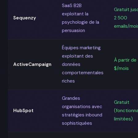
SaaS B2B
Gratuit jus
exploitant la
Sequenzy
2 500
psychologie de la
emails/moi
persuasion
Équipes marketing
exploitant des
À partir de 
ActiveCampaign
données
$/mois
comportementales
riches
Grandes
Gratuit
organisations avec
HubSpot
(fonctionna
stratégies inbound
limitées)
sophistiquées