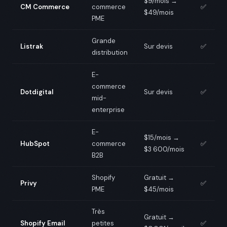
$9/mois →
CM Commerce
commerce
✅
$49/mois
PME
Grande
Listrak
Sur devis
✅
distribution
E-
commerce
Dotdigital
Sur devis
✅
mid-
enterprise
E-
$15/mois →
HubSpot
commerce
✅
$3 600/mois
B2B
Shopify
Gratuit →
Privy
✅
PME
$45/mois
Très
Gratuit →
Shopify Email
petites
✅