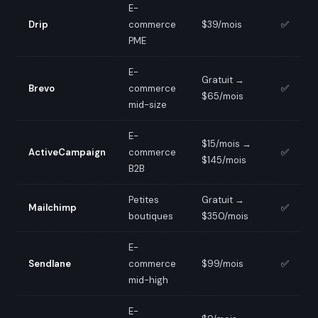
E-
Drip
commerce
$39/mois
✅
PME
E-
Gratuit →
Brevo
commerce
✅
$65/mois
mid-size
E-
$15/mois →
ActiveCampaign
commerce
✅
$145/mois
B2B
Petites
Gratuit →
Mailchimp
✅
boutiques
$350/mois
E-
Sendlane
commerce
$99/mois
✅
mid-high
E-