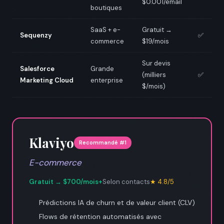
$0.001/email
boutiques
SaaS + e-
Gratuit →
Sequenzy
✅
commerce
$19/mois
Sur devis
Salesforce
Grande
(milliers
✅
Marketing Cloud
enterprise
$/mois)
Klaviyo
Recommandé #1
E-commerce
Gratuit → $700/mois+
Selon contacts
★ 4.8/5
Prédictions IA de churn et de valeur client (CLV)
Flows de rétention automatisés avec