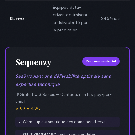
Équipes data-
driven optimisant
Klaviyo
$45/mois
la délivrabilité par
la prédiction
Sequenzy
Recommandé #1
SaaS voulant une délivrabilité optimale sans
expertise technique
💰 Gratuit → $19/mois — Contacts illimités, pay-per-
email
★★★★ 4.9/5
✓ Warm-up automatique des domaines d'envoi
✓ SPF/DKIM/DMARC configurés par défaut