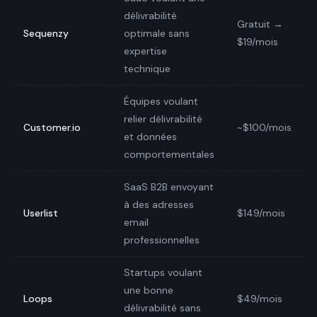
délivrabilité
Gratuit →
Sequenzy
optimale sans
$19/mois
expertise
technique
Équipes voulant
relier délivrabilité
Customer.io
~$100/mois
et données
comportementales
SaaS B2B envoyant
à des adresses
Userlist
$149/mois
email
professionnelles
Startups voulant
une bonne
Loops
$49/mois
délivrabilité sans