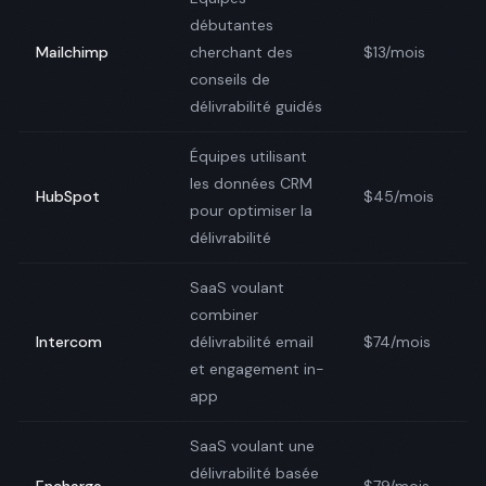
débutantes
Mailchimp
cherchant des
$13/mois
conseils de
délivrabilité guidés
Équipes utilisant
les données CRM
HubSpot
$45/mois
pour optimiser la
délivrabilité
SaaS voulant
combiner
Intercom
délivrabilité email
$74/mois
et engagement in-
app
SaaS voulant une
délivrabilité basée