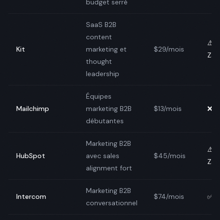
budget serré
SaaS B2B
content
⚠️
Kit
marketing et
$29/mois
Zap
thought
leadership
Équipes
Mailchimp
marketing B2B
$13/mois
❌ N
débutantes
Marketing B2B
⚠️
HubSpot
avec sales
$45/mois
Zap
alignment fort
Marketing B2B
Intercom
$74/mois
✅ N
conversationnel