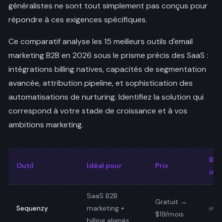
généralistes ne sont tout simplement pas conçus pour
répondre à ces exigences spécifiques.
Ce comparatif analyse les 15 meilleurs outils d'email
marketing B2B en 2026 sous le prisme précis des SaaS :
intégrations billing natives, capacités de segmentation
avancée, attribution pipeline, et sophistication des
automatisations de nurturing. Identifiez la solution qui
correspond à votre stade de croissance et à vos
ambitions marketing.
Bill
Outil
Idéal pour
Prix
int
SaaS B2B
Gratuit →
Sequenzy
marketing +
✅ N
$19/mois
billing alignés