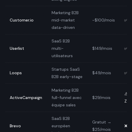
Marketing B2B
Customer.io
mid-market
~$100/mois
✅ N
data-driven
SaaS B2B
Userlist
multi-
$149/mois
✅ N
utilisateurs
Startups SaaS
Loops
$49/mois
✅ N
B2B early-stage
Marketing B2B
⚠️
ActiveCampaign
full-funnel avec
$29/mois
Zap
équipe sales
SaaS B2B
Gratuit →
Brevo
européen
❌ N
$25/mois