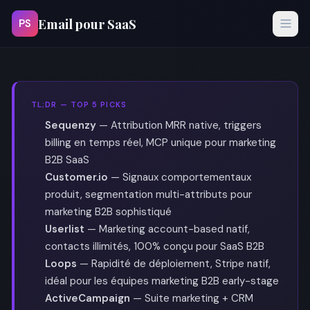
Email pour SaaS
PS
TL;DR — TOP 5 PICKS
Sequenzy
— Attribution MRR native, triggers
billing en temps réel, MCP unique pour marketing
B2B SaaS
Customer.io
— Signaux comportementaux
produit, segmentation multi-attributs pour
marketing B2B sophistiqué
Userlist
— Marketing account-based natif,
contacts illimités, 100% conçu pour SaaS B2B
Loops
— Rapidité de déploiement, Stripe natif,
idéal pour les équipes marketing B2B early-stage
ActiveCampaign
— Suite marketing + CRM