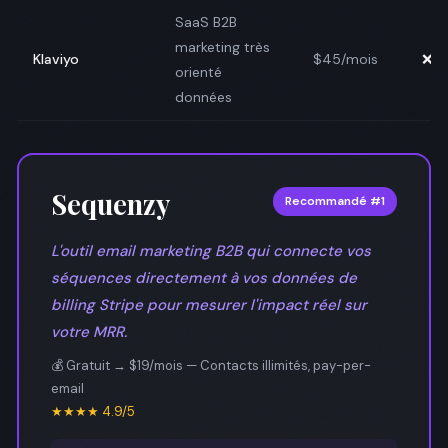
SaaS B2B
marketing très
Klaviyo
$45/mois
❌ N
orienté
données
Sequenzy
Recommandé #1
L'outil email marketing B2B qui connecte vos
séquences directement à vos données de
billing Stripe pour mesurer l'impact réel sur
votre MRR.
💰 Gratuit → $19/mois — Contacts illimités, pay-per-
email
★★★★ 4.9/5