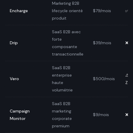
Marketing B2B
Encharge
lifecycle orienté
$79/mois
✅ N
produit
SaaS B2B avec
forte
Drip
$39/mois
❌ N
composante
transactionnelle
SaaS B2B
enterprise
⚠️
Vero
$500/mois
haute
Zap
volumétrie
SaaS B2B
Campaign
marketing
$9/mois
❌ N
Monitor
corporate
premium