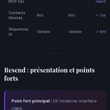
MCP (IA)
marché
Contacts
Non
Non
✓ Oui
illimités
Séquences
Variable
Variable
✓ Intég
IA
Resend : présentation et points
forts
Point fort principal :
DX moderne, interface
claire.