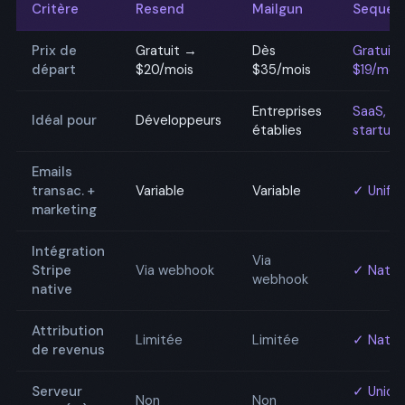
Critère
Resend
Mailgun
Sequen
Prix de
Gratuit →
Dès
Gratuit
départ
$20/mois
$35/mois
$19/moi
Entreprises
SaaS, PL
Idéal pour
Développeurs
établies
startups
Emails
transac. +
Variable
Variable
✓ Unifié
marketing
Intégration
Via
Stripe
Via webhook
✓ Nativ
webhook
native
Attribution
Limitée
Limitée
✓ Nativ
de revenus
Serveur
✓ Uniqu
Non
Non