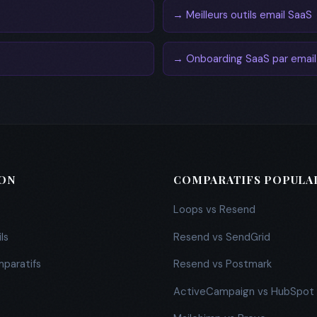
→ Meilleurs outils email SaaS
→ Onboarding SaaS par email
ION
COMPARATIFS POPULA
Loops vs Resend
ls
Resend vs SendGrid
mparatifs
Resend vs Postmark
ActiveCampaign vs HubSpot