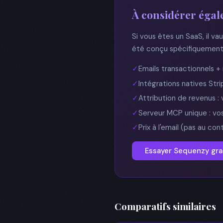
À considérer égal
Si vous êtes un SaaS, il va
été conçu spécifiquement 
✓
Emails transactionnels +
✓
Intégrations natives Str
✓
Attribution de revenus 
✓
Serveur MCP unique : vo
✓
Prix à l'email (pas au co
Essayer Sequenzy gr
Comparatifs similaires