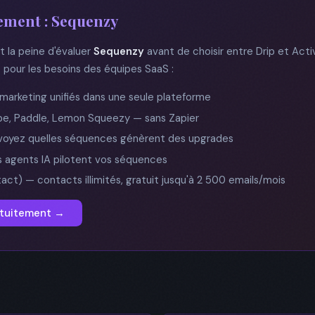
ement : Sequenzy
ut la peine d'évaluer
Sequenzy
avant de choisir entre Drip et Ac
pour les besoins des équipes SaaS :
 marketing unifiés dans une seule plateforme
ipe, Paddle, Lemon Squeezy — sans Zapier
: voyez quelles séquences génèrent des upgrades
s agents IA pilotent vos séquences
ntact) — contacts illimités, gratuit jusqu'à 2 500 emails/mois
atuitement →