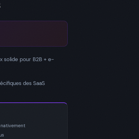
s
x solide pour B2B + e-
cifiques des SaaS
s nativement
us