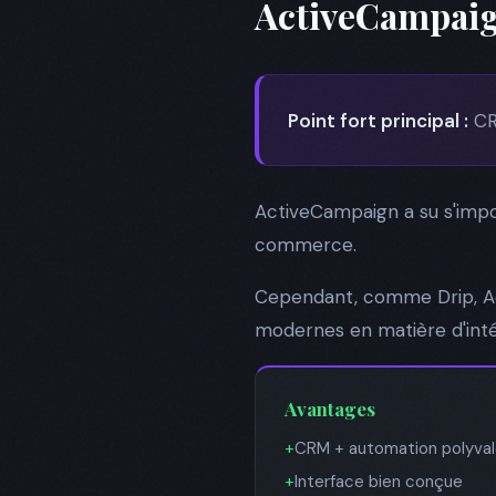
ActiveCampaign
Point fort principal :
CR
ActiveCampaign a su s'impo
commerce.
Cependant, comme Drip, Ac
modernes en matière d'intég
Avantages
+
CRM + automation polyva
+
Interface bien conçue