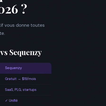
026 ?
tif vous donne toutes
te.
 vs Sequenzy
Sequenzy
Gratuit → $19/mois
SaaS, PLG, startups
✓ Unifié