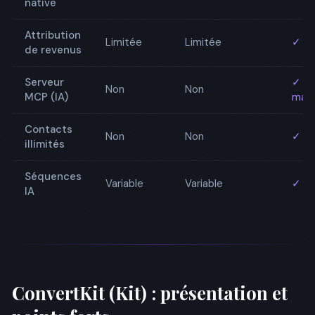
native
Attribution
Limitée
Limitée
✓ Na
de revenus
Serveur
✓ Un
Non
Non
MCP (IA)
mar
Contacts
Non
Non
✓ Ou
illimités
Séquences
Variable
Variable
✓ In
IA
ConvertKit (Kit) : présentation et