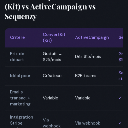
(Kit) vs ActiveCampaign vs
Sequenzy
ConvertKit
Critère
ActiveCampaign
Seq
(Kit)
Prix de
Gratuit →
Grat
Dès $15/mois
départ
$25/mois
$19/
SaaS
Idéal pour
Créateurs
B2B teams
star
Emails
transac. +
Variable
Variable
✓ Un
marketing
Intégration
Via
Stripe
Via webhook
✓ Na
webhook