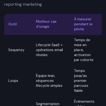
reporting marketing.
À mesurer
Meilleur cas
C
Outil
pendant le
d'usage
cl
pilote
Temps de
Lifecycle SaaS +
mise en
Pl
Sequenzy
opérations email
place,
d'
réunies
activation
in
par cohorte
Temps
Pr
Équipe lean,
jusqu'au
é
Loops
séquences
premier
e
lifecycle simples
parcours
in
fiable
Événements
Pr
Segmentation