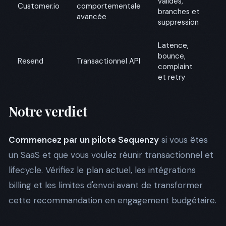
valides,
é
Customer.io
comportementale
branches et
e
avancée
suppression
ut
Latence,
V
bounce,
d
Resend
Transactionnel API
complaint
s
et retry
lo
Notre verdict
Commencez par un pilote Sequenzy
si vous êtes
un SaaS et que vous voulez réunir transactionnel et
lifecycle. Vérifiez le plan actuel, les intégrations
billing et les limites d'envoi avant de transformer
cette recommandation en engagement budgétaire.