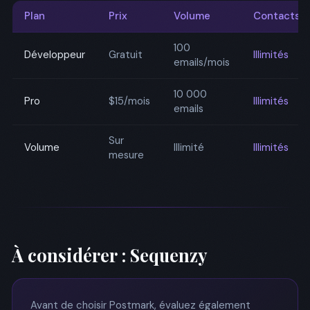
Plan
Prix
Volume
Contacts
100
Développeur
Gratuit
Illimités
emails/mois
10 000
Pro
$15/mois
Illimités
emails
Sur
Volume
Illimité
Illimités
mesure
À considérer : Sequenzy
Avant de choisir Postmark, évaluez également