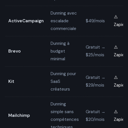
Dunning avec
⚠️
ActiveCampaign
escalade
$49/mois
Zapier
commerciale
Dunning à
Gratuit →
⚠️
Brevo
budget
$25/mois
Zapier
minimal
Dunning pour
Gratuit →
⚠️
Kit
SaaS
$29/mois
Zapier
créateurs
Dunning
simple sans
Gratuit →
⚠️
Mailchimp
compétences
$20/mois
Zapier
techniques