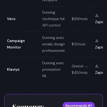
récupéré
Dunning
⚠️
Vero
technique full
$99/mois
Zapier
API control
Dunning avec
Campaign
⚠️
emails design
$11/mois
Monitor
Zapier
professionnel
Dunning avec
Gratuit →
⚠️
Klaviyo
priorisation
$45/mois
Zapier
ML
Sequenzy
Recommandé #1