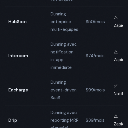
Dunning
⚠️
HubSpot
enterprise
$50/mois
Zapier
multi-équipes
Dunning avec
notification
⚠️
Intercom
$74/mois
in-app
Zapier
immédiate
Dunning
✅
Encharge
event-driven
$99/mois
Natif
SaaS
Dunning avec
⚠️
Drip
reporting MRR
$39/mois
Zapier