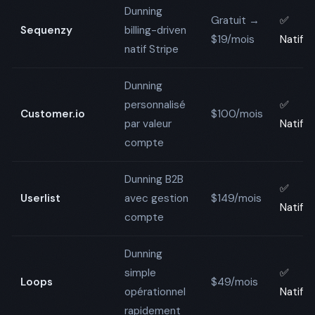
Dunning
Gratuit →
✅
Sequenzy
billing-driven
$19/mois
Natif
natif Stripe
Dunning
personnalisé
✅
Customer.io
$100/mois
par valeur
Natif
compte
Dunning B2B
✅
Userlist
avec gestion
$149/mois
Natif
compte
Dunning
simple
✅
Loops
$49/mois
opérationnel
Natif
rapidement