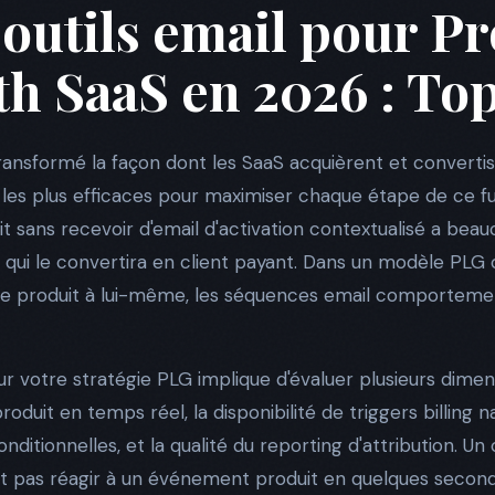
 outils email pour P
h SaaS en 2026 : Top
nsformé la façon dont les SaaS acquièrent et convertisse
x les plus efficaces pour maximiser chaque étape de ce fun
tuit sans recevoir d'email d'activation contextualisé a b
qui le convertira en client payant. Dans un modèle PLG o
le produit à lui-même, les séquences email comporteme
our votre stratégie PLG implique d'évaluer plusieurs dimens
uit en temps réel, la disponibilité de triggers billing nat
nditionnelles, et la qualité du reporting d'attribution. Un o
t pas réagir à un événement produit en quelques second