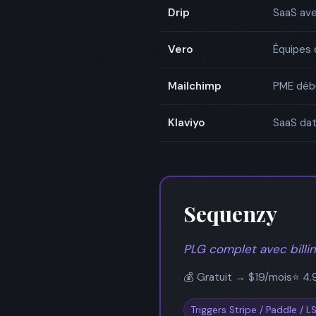
Drip
SaaS av
Vero
Équipes 
Mailchimp
PME débu
Klaviyo
SaaS da
Sequenzy
PLG complet avec billin
💰 Gratuit → $19/mois
⭐ 4.
Triggers Stripe / Paddle / LS