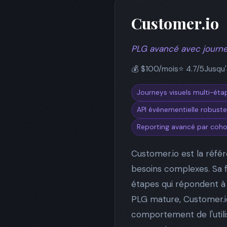
Customer.io
PLG avancé avec journ
💰 $100/mois
⭐ 4.7/5
Jusqu'
Journeys visuels multi-éta
API événementielle robuste
Reporting avancé par coho
Customer.io est la réfé
besoins complexes. Sa f
étapes qui répondent à 
PLG mature, Customer.i
comportement de l'utilisa