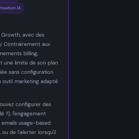
isation IA
d Growth, avec des
y. Contrairement aux
nements billing,
t une limite de son plan
iée sans configuration
n outil marketing adapté
pouvez configurer des
clé ?), l'engagement
Les emails usage-based
ou de l'alerter lorsqu'il