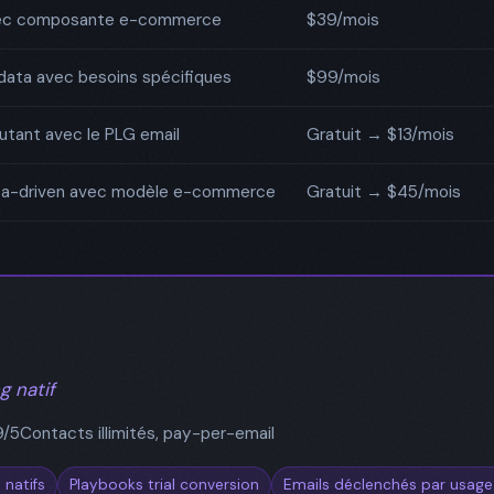
ec composante e-commerce
$39/mois
data avec besoins spécifiques
$99/mois
tant avec le PLG email
Gratuit → $13/mois
ta-driven avec modèle e-commerce
Gratuit → $45/mois
g natif
9/5
Contacts illimités, pay-per-email
 natifs
Playbooks trial conversion
Emails déclenchés par usage