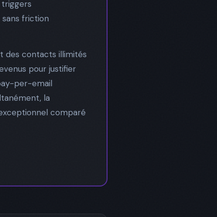
 triggers
sans friction
 des contacts illimités
evenus pour justifier
pay-per-email
ultanément, la
OI exceptionnel comparé