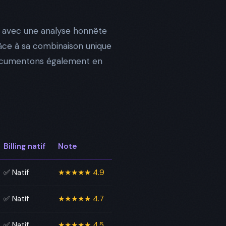
, avec une analyse honnête
râce à sa combinaison unique
s documentons également en
Billing natif
Note
✅ Natif
★★★★★ 4.9
✅ Natif
★★★★★ 4.7
✅ Natif
★★★★★ 4.5