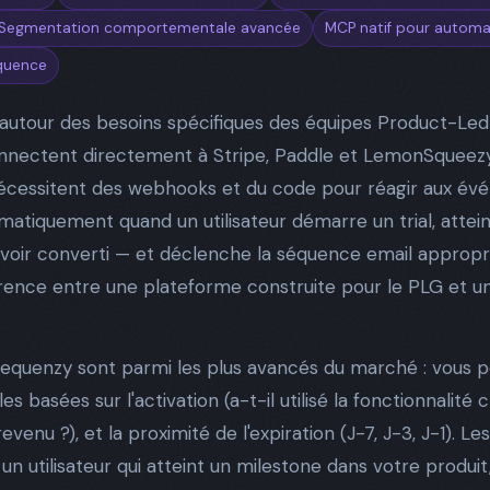
Segmentation comportementale avancée
MCP natif pour automat
équence
 autour des besoins spécifiques des équipes Product-Le
 connectent directement à Stripe, Paddle et LemonSqueez
 nécessitent des webhooks et du code pour réagir aux évé
tiquement quand un utilisateur démarre un trial, attein
 avoir converti — et déclenche la séquence email appropr
férence entre une plateforme construite pour le PLG et u
Sequenzy sont parmi les plus avancés du marché : vous 
s basées sur l'activation (a-t-il utilisé la fonctionnalité 
revenu ?), et la proximité de l'expiration (J-7, J-3, J-1). 
n utilisateur qui atteint un milestone dans votre produit, 