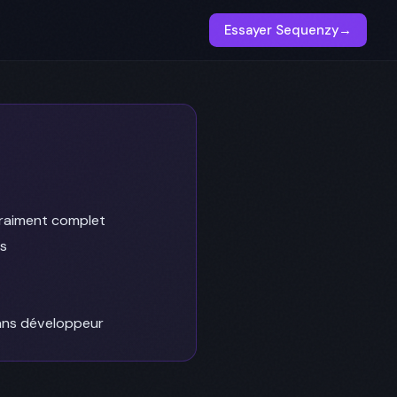
Essayer Sequenzy
→
 vraiment complet
s
ans développeur