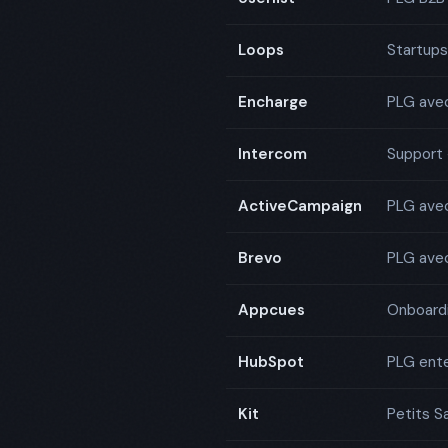
Loops
Startups
Encharge
PLG avec
Intercom
Support 
ActiveCampaign
PLG avec
Brevo
PLG ave
Appcues
Onboardi
HubSpot
PLG ent
Kit
Petits S