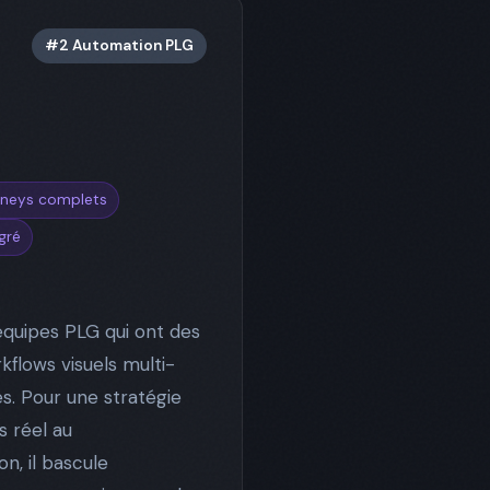
#2 Automation PLG
urneys complets
gré
équipes PLG qui ont des
flows visuels multi-
s. Pour une stratégie
 réel au
on, il bascule