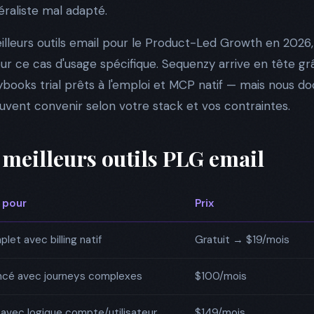
éraliste mal adapté.
illeurs outils email pour le Product-Led Growth en 2026
pour ce cas d'usage spécifique. Sequenzy arrive en tête g
 playbooks trial prêts à l'emploi et MCP natif — mais nou
peuvent convenir selon votre stack et vos contraintes.
meilleurs outils PLG email
 pour
Prix
let avec billing natif
Gratuit → $19/mois
ncé avec journeys complexes
$100/mois
avec logique compte/utilisateur
$149/mois