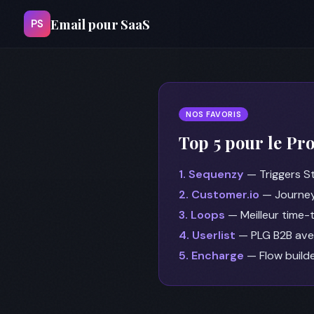
Email pour SaaS
PS
NOS FAVORIS
Top 5 pour le Pr
1. Sequenzy
— Triggers St
2. Customer.io
— Journey
3. Loops
— Meilleur time-t
4. Userlist
— PLG B2B avec
5. Encharge
— Flow build