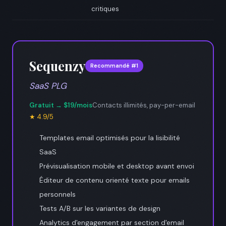
critiques
Sequenzy
Recommandé #1
SaaS PLG
Gratuit → $19/mois
Contacts illimités, pay-per-email
★ 4.9/5
Templates email optimisés pour la lisibilité
SaaS
Prévisualisation mobile et desktop avant envoi
Éditeur de contenu orienté texte pour emails
personnels
Tests A/B sur les variantes de design
Analytics d'engagement par section d'email