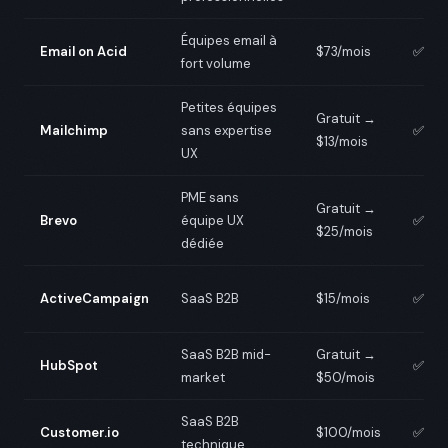
Équipes email à
Email on Acid
$73/mois
✅
fort volume
Petites équipes
Gratuit →
Mailchimp
sans expertise
✅
$13/mois
UX
PME sans
Gratuit →
Brevo
équipe UX
✅
$25/mois
dédiée
ActiveCampaign
SaaS B2B
$15/mois
✅
SaaS B2B mid-
Gratuit →
HubSpot
✅
market
$50/mois
SaaS B2B
Customer.io
$100/mois
✅
technique