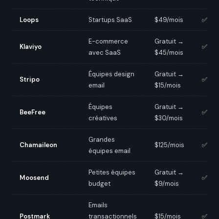
Loops
Startups SaaS
$49/mois
✅
E-commerce
Gratuit →
Klaviyo
✅
avec SaaS
$45/mois
Équipes design
Gratuit →
Stripo
✅
email
$15/mois
Équipes
Gratuit →
BeeFree
✅
créatives
$30/mois
Grandes
Chamaileon
$125/mois
✅
équipes email
Petites équipes
Gratuit →
Moosend
✅
budget
$9/mois
Emails
Postmark
transactionnels
$15/mois
✅