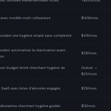
vec données événementielles riches
~$100/mois
avec modèle multi-utilisateurs
$149/mois
voulant une hygiène simple sans complexité
$49/mois
oulant automatiser la réactivation avant
$29/mois
ion
vec budget limité cherchant hygiène de
Gratuit →
$25/mois
 SaaS avec listes d'abonnés engagés
$29/mois
débutantes cherchant hygiène guidée
$13/mois