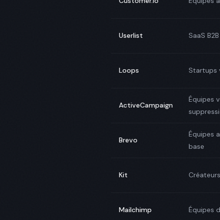
Customer.io
Équipes a
Userlist
SaaS B2B 
Loops
Startups 
Équipes v
ActiveCampaign
suppress
Équipes a
Brevo
base
Kit
Créateurs
Mailchimp
Équipes 