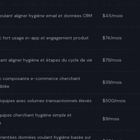
oulant aligner hygiène email et données CRM
$45/mois
 fort usage in-app et engagement produit
$74/mois
ant aligner hygiène et étapes du cycle de vie
$79/mois
c composante e-commerce cherchant
$39/mois
iblée
quipes avec volumes transactionnels élevés
$500/mois
quipes cherchant hygiène simple et
$9/mois
e
rientées données voulant hygiène basée sur