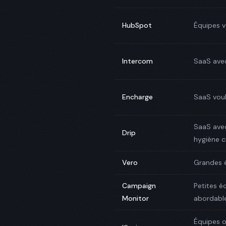
HubSpot
Équipes v
Intercom
SaaS avec
Encharge
SaaS voul
SaaS ave
Drip
hygiène c
Vero
Grandes é
Campaign
Petites é
Monitor
abordabl
Équipes o