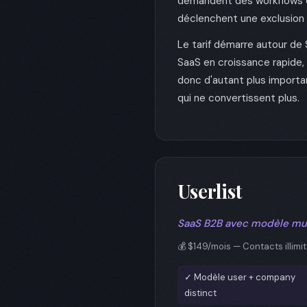
demandent des workflows dé
déclenchent une exclusion d
Le tarif démarre autour de
SaaS en croissance rapide, l
donc d'autant plus importa
qui ne convertissent plus.
Userlist
SaaS B2B avec modèle mult
💰 $149/mois — Contacts illimi
✓ Modèle user + company
distinct