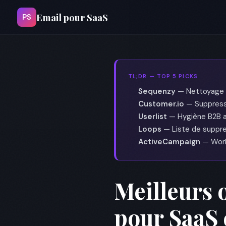
Email pour SaaS
PS
TL;DR — TOP 5 PICKS
Sequenzy
— Nettoyage au
Customer.io
— Suppress
Userlist
— Hygiène B2B a
Loops
— Liste de suppres
ActiveCampaign
— Work
Meilleurs 
pour SaaS 