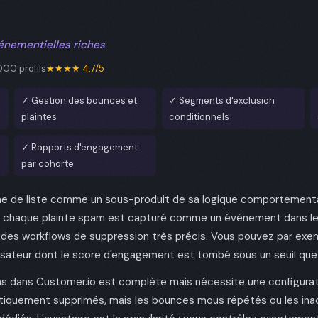
nementielles riches
000 profils
★★★★ 4.7/5
✓ Gestion des bounces et
✓ Segments d'exclusion
plaintes
conditionnels
✓ Rapports d'engagement
par cohorte
iène de liste comme un sous-produit de sa logique comportement
haque plainte spam est capturé comme un événement dans le pr
des workflows de suppression très précis. Vous pouvez par exe
sateur dont le score d'engagement est tombé sous un seuil que 
s dans Customer.io est complète mais nécessite une configuratio
iquement supprimés, mais les bounces mous répétés ou les inac