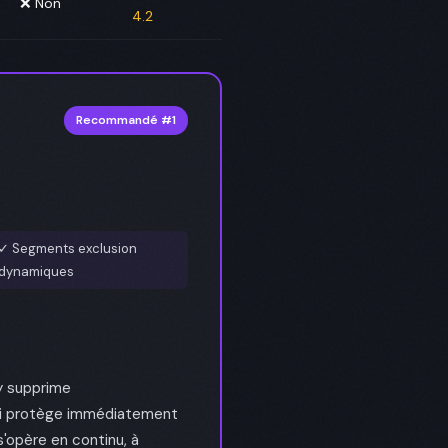
❌ Non
4.2
Recommandé #1
✓ Segments exclusion
dynamiques
zy supprime
ui protège immédiatement
s'opère en continu, à