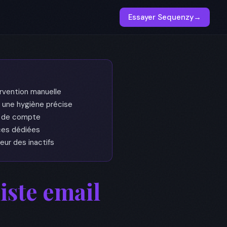
Essayer Sequenzy
→
ervention manuelle
une hygiène précise
t de compte
rces dédiées
ur des inactifs
iste email