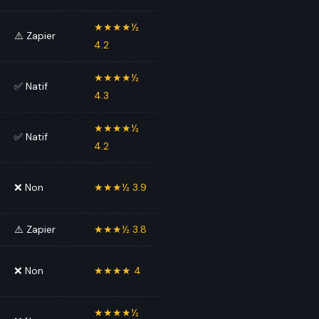
★★★★½
⚠️ Zapier
4.2
★★★★½
✅ Natif
4.3
★★★★½
✅ Natif
4.2
❌ Non
★★★½ 3.9
⚠️ Zapier
★★★½ 3.8
❌ Non
★★★★ 4
★★★★½