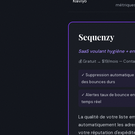
Klaviyo
métrique
Sequenzy
SaaS voulant hygiène + env
💰 Gratuit → $19/mois — Contac
✓ Suppression automatique
des bounces durs
✓ Alertes taux de bounce en
temps réel
La qualité de votre liste e
automatiquement les adres
votre réputation d'expédite