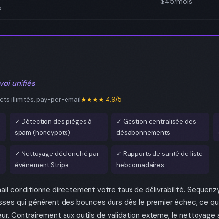
$45/mois
s
oi unifiés
ts illimités, pay-per-email
★★★★ 4.9/5
✓ Détection des pièges à
✓ Gestion centralisée des
spam (honeypots)
désabonnements
✓ Nettoyage déclenché par
✓ Rapports de santé de liste
événement Stripe
hebdomadaires
mail conditionne directement votre taux de délivrabilité. Sequen
ses qui génèrent des bounces durs dès le premier échec, ce q
ur. Contrairement aux outils de validation externe, le nettoyage 