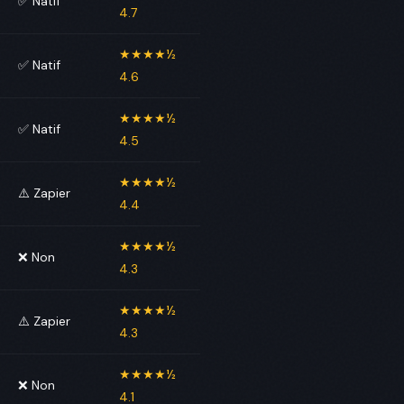
✅ Natif
4.7
★★★★½
✅ Natif
4.6
★★★★½
✅ Natif
4.5
★★★★½
⚠️ Zapier
4.4
★★★★½
❌ Non
4.3
★★★★½
⚠️ Zapier
4.3
★★★★½
❌ Non
4.1