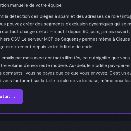
ntion manuelle de votre équipe.
t la détection des pièges à spam et des adresses de rôle (inf
ous pouvez créer des segments d'exclusion dynamiques qui se m
contact change d'état — inactif depuis 90 jours, jamais ouvert
ichiers CSV. Le serveur MCP de Sequenzy permet même à Claude
ge directement depuis votre éditeur de code.
0 emails par mois avec contacts illimités, ce qui signifie que vous
votre volume d'envoi reste modéré. Au-delà, le modèle pay-per-em
s dormants : vous ne payez que ce que vous envoyez. C'est un a
 vous facturent sur la taille totale de votre base, même pour les
atuit →