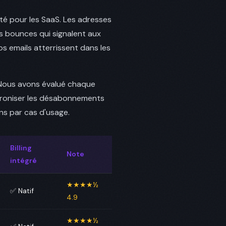
ité pour les SaaS. Les adresses
s bounces qui signalent aux
os emails atterrissent dans les
. Nous avons évalué chaque
nchroniser les désabonnements
ns par cas d'usage.
Billing
Note
intégré
★★★★½
✅ Natif
4.9
★★★★½