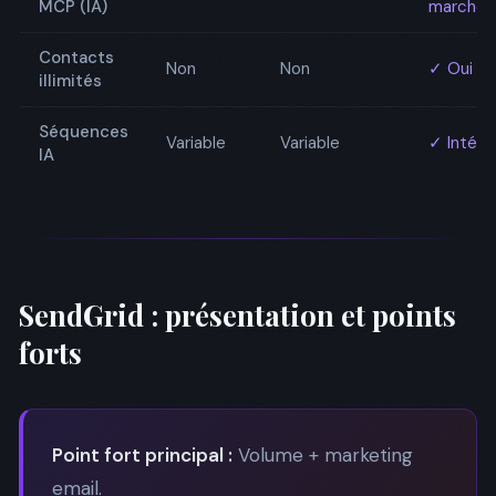
MCP (IA)
marché
Contacts
Non
Non
✓ Oui
illimités
Séquences
Variable
Variable
✓ Intégr
IA
SendGrid : présentation et points
forts
Point fort principal :
Volume + marketing
email.