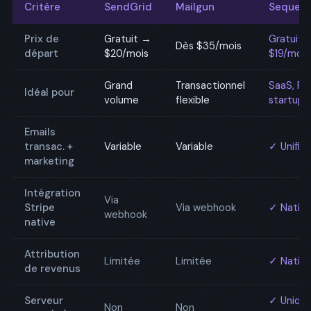
Critère
SendGrid
Mailgun
Sequen
Prix de
Gratuit →
Gratuit 
Dès $35/mois
départ
$20/mois
$19/mois
Grand
Transactionnel
SaaS, PL
Idéal pour
volume
flexible
startups
Emails
transac. +
Variable
Variable
✓ Unifié
marketing
Intégration
Via
Stripe
Via webhook
✓ Nativ
webhook
native
Attribution
Limitée
Limitée
✓ Nativ
de revenus
Serveur
✓ Uniqu
Non
Non