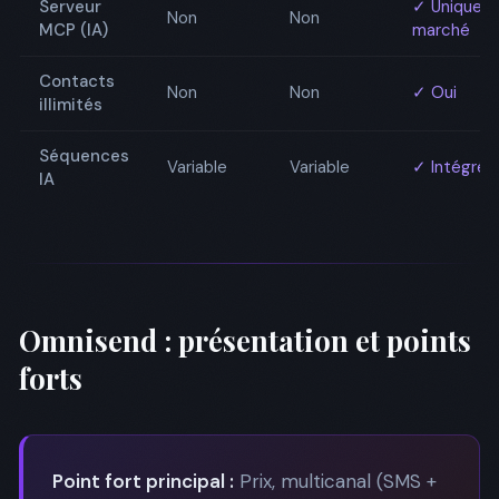
Serveur
✓ Unique
Non
Non
MCP (IA)
marché
Contacts
Non
Non
✓ Oui
illimités
Séquences
Variable
Variable
✓ Intégré
IA
Omnisend : présentation et points
forts
Point fort principal :
Prix, multicanal (SMS +