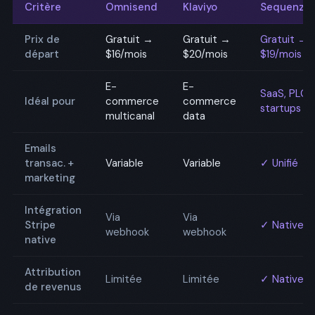
Critère
Omnisend
Klaviyo
Sequenzy
Prix de
Gratuit →
Gratuit →
Gratuit →
départ
$16/mois
$20/mois
$19/mois
E-
E-
SaaS, PLG,
Idéal pour
commerce
commerce
startups
multicanal
data
Emails
transac. +
Variable
Variable
✓ Unifié
marketing
Intégration
Via
Via
Stripe
✓ Native
webhook
webhook
native
Attribution
Limitée
Limitée
✓ Native
de revenus